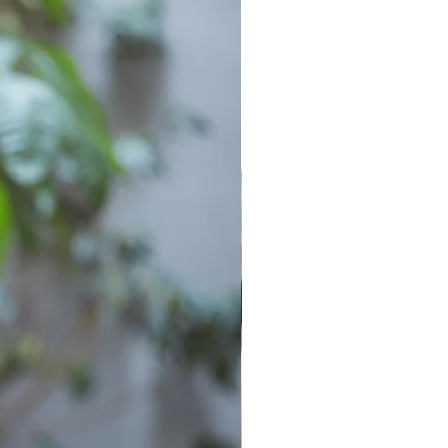
a de poner a trabajar tus
s.