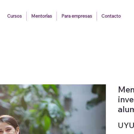
Cursos
Mentorías
Para empresas
Contacto
Men
inve
alu
UYU