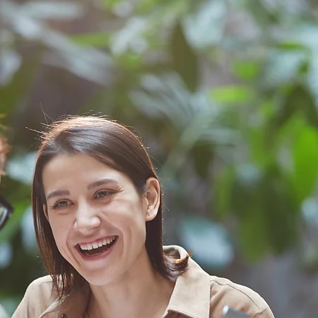
Es hor
ahorro