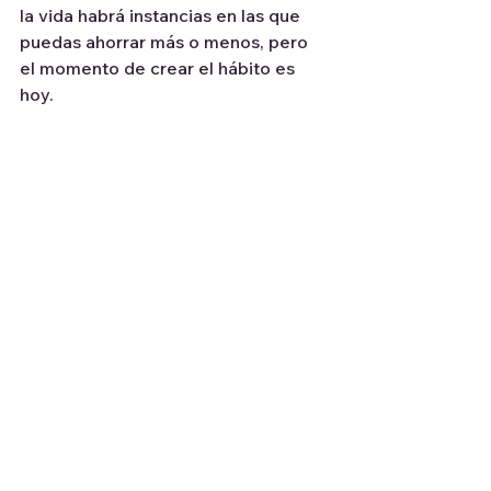
la vida habrá instancias en las que 
puedas ahorrar más o menos, pero 
el momento de crear el hábito es 
hoy.
El ahorro tiene que ser parte de tu 
planificación. Es más, una parte 
automatizada. Automatizar ciertas 
decisiones financieras nos libera de 
atravesar el debate interno cada 
mes.
Ahorrá los ingresos puntuales y/o 
inesperados: por ejemplo el 
aguinaldo, un reembolso de 
impuestos, una herencia, o dinero 
que recibiste como regalo.
No sientas presión por el pasado. 