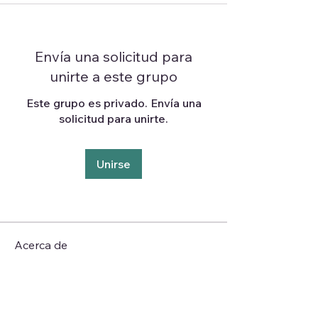
Envía una solicitud para
unirte a este grupo
Este grupo es privado. Envía una
solicitud para unirte.
Unirse
Acerca de
¡Te damos la bienvenida al grupo!
Puedes conectarte con otro
...
Leer más