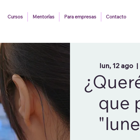
Cursos
Mentorías
Para empresas
Contacto
lun, 12 ago
  | 
¿Queré
que 
"lun