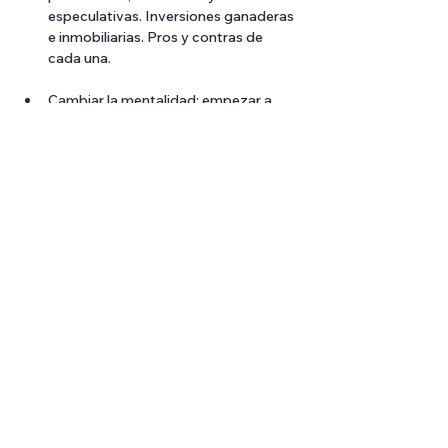
especulativas. Inversiones ganaderas 
e inmobiliarias. Pros y contras de 
cada una.
Cambiar la mentalidad: empezar a 
pensar las inversiones no como una 
apuesta sino como un proceso 
estratégico. La importancia de la 
diversificación y el horizonte 
temporal.
Bonos y acciones. Definición y 
diferencias.  Riesgos y beneficios de 
cada uno.
Fondos mutuos, índices e ETF. 
Definición, características y 
beneficios de cada uno. Por qué son 
tan importantes en tu futura inversión.
Interés compuesto, entender por qué 