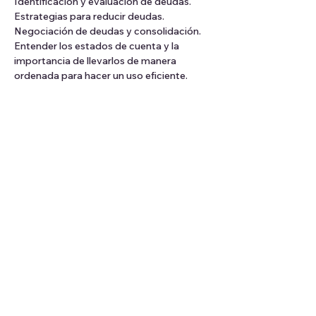
Identificación y evaluación de deudas. 
Estrategias para reducir deudas. 
Negociación de deudas y consolidación.
Entender los estados de cuenta y la 
importancia de llevarlos de manera 
ordenada para hacer un uso eficiente.
4) jueves 29/8: Encuentro 4 - 
 Planificación Financiera a largo plazo.
Definición de metas a largo plazo (retiro, 
compra de una vivienda, un auto). 
El ahorro, un hábito fundamental para 
lograr el bienestar financiero. 
La importancia del fondo de emergencia. 
Diferencias entre ambos. 
Duración:
 4 encuentros de 1 hora + 
espacio de preguntas.
Fecha de comienzo:
 8/8
Horario:
 a las 19 horas (Hora uruguaya).
Frecuencia: 
una vez por semana.
Modalidad:
 Online por Zoom.
Valor total por los 4 encuentros: 
4.200 
pesos