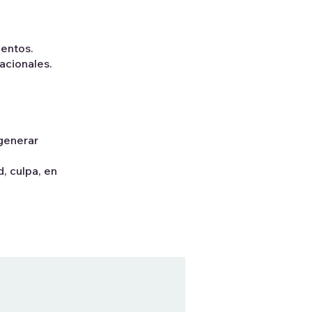
ientos.
acionales.
 generar
, culpa, en