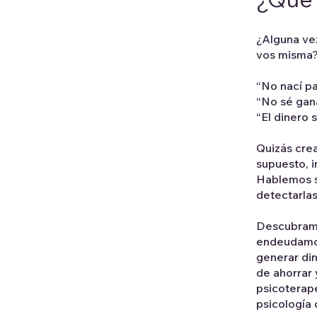
¿Alguna vez
vos misma
“No nací p
“No sé gan
“El dinero 
Quizás crea
supuesto, i
Hablemos s
detectarla
Descubramo
endeudamos
generar di
de ahorrar 
psicoterape
psicología 