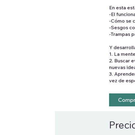
En esta es
-El funcion
-Cómo se cr
-Sesgos cog
-Trampas p
Y desarroll
1. La mente
2. Buscar e
nuevas ide
3. Aprender
vez de espe
Compr
Preci