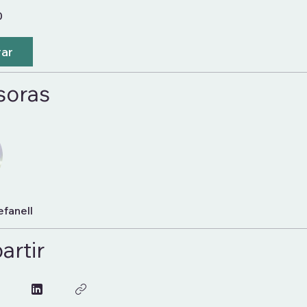
0
ar
soras
efanell
rtir