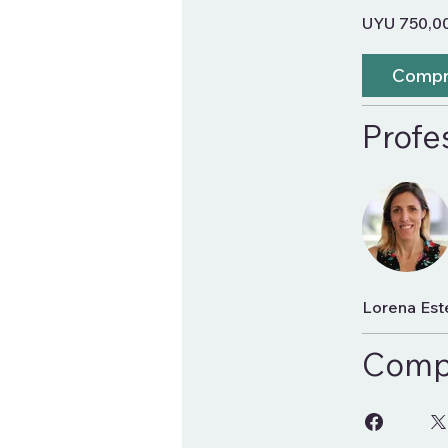
UYU 750,0
Compr
Profe
Lorena Est
Compa