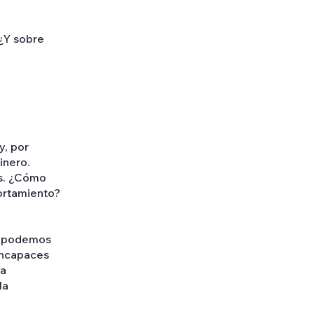
 ¿Y sobre
y, por
inero.
es. ¿Cómo
ortamiento?
o podemos
incapaces
La
la